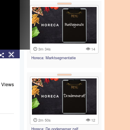
3m 34s
14
Horeca: Marktsegmentatie
 Views
2m 50s
12
Horeca: De ondernemer zelf