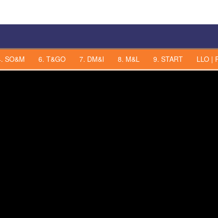
4. SO&M
6. T&GO
7. DM&I
8. M&L
9. START
LLO | 