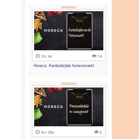
3m 4s
19
Horeca: Aanbodzijde horecamarkt
4m 28s
5