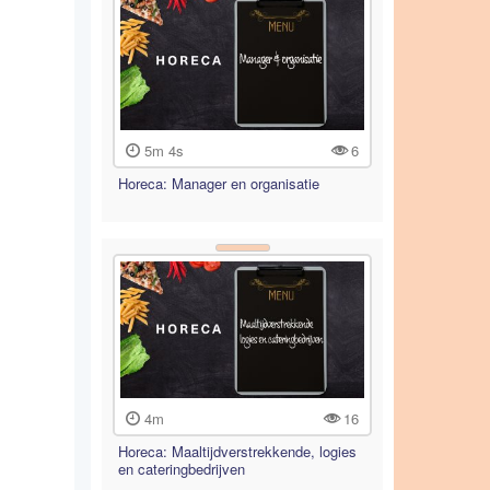
5m 4s
6
Horeca: Manager en organisatie
4m
16
Horeca: Maaltijdverstrekkende, logies
en cateringbedrijven