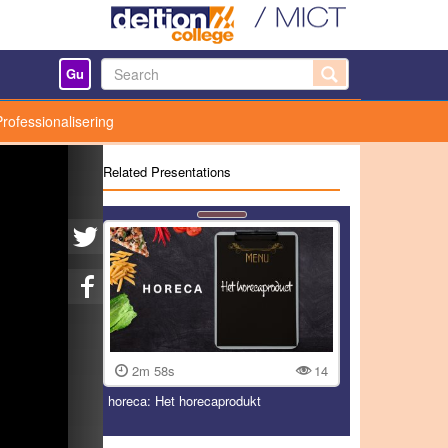
Gu
Professionalisering
Related Presentations
2m 58s
14
horeca: Het horecaprodukt