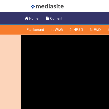
Home
Content
Channel Menu
Flankerend
1. W&G
2. HR&D
3. E&O