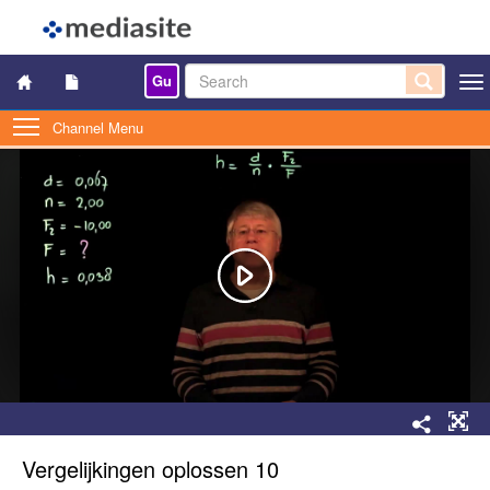
Gu
Togg
navi
Channel Menu
Vergelijkingen oplossen 10