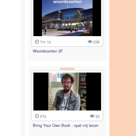
7m 1s
236
Woordsoorten 3F
57s
32
Bring Your Own Book : spel vrij lezen