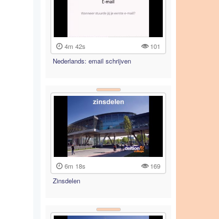
4m 42s
101
Nederlands: email schrijven
6m 18s
169
Zinsdelen