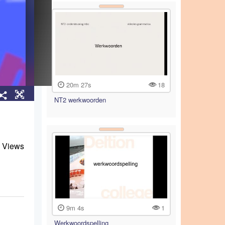
20m 27s
18
NT2 werkwoorden
 Views
9m 4s
1
Werkwoordspelling