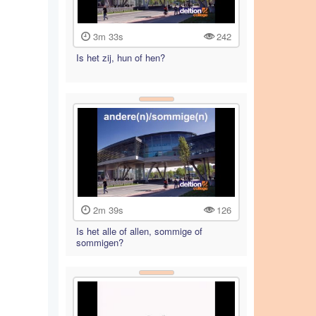
3m 33s
242
Is het zij, hun of hen?
2m 39s
126
Is het alle of allen, sommige of
sommigen?