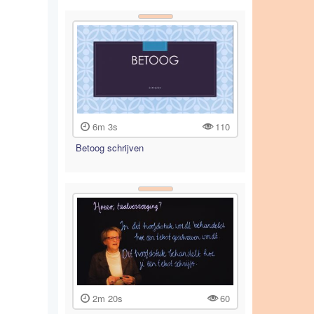
6m 3s
110
Betoog schrijven
2m 20s
60