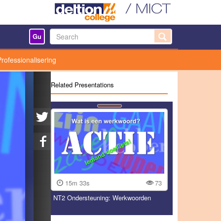
Gu
Professionalisering
Related Presentations
15m 33s
73
NT2 Ondersteuning: Werkwoorden