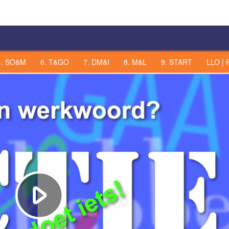
4. SO&M
6. T&GO
7. DM&I
8. M&L
9. START
LLO | 