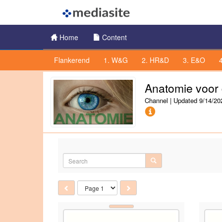
Home
Content
Channel Menu
Flankerend
1. W&G
2. HR&D
3. E&O
Anatomie voor 
Channel
|
Updated
9/14/20