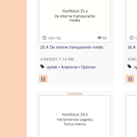
12m 5s
50
1
25.A De interne transparante media
26.A 
4/29/2021 7:14 AM
4/29
optiek
•
Anatomie
•
Opticien
o