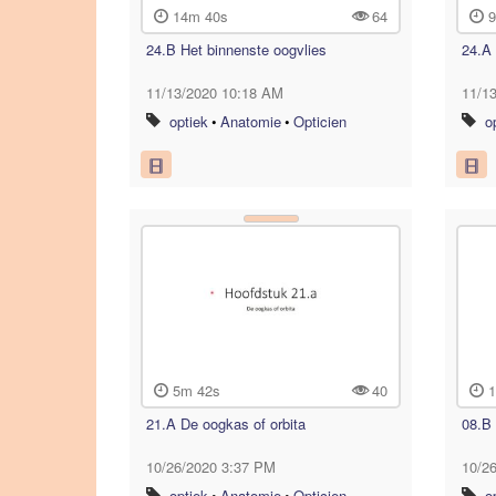
14m 40s
64
9
24.B Het binnenste oogvlies
24.A 
11/13/2020 10:18 AM
11/1
optiek
•
Anatomie
•
Opticien
o
5m 42s
40
1
21.A De oogkas of orbita
08.B 
10/26/2020 3:37 PM
10/2
optiek
•
Anatomie
•
Opticien
o