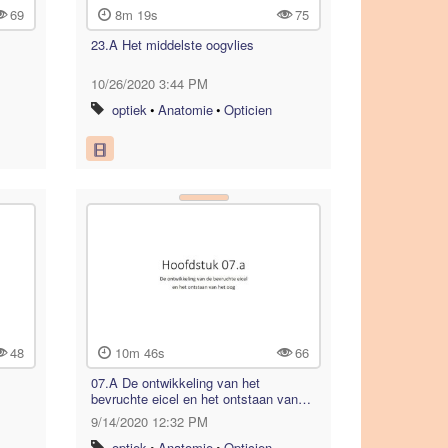
69
8m 19s
75
23.A Het middelste oogvlies
10/26/2020 3:44 PM
optiek
•
Anatomie
•
Opticien
48
10m 46s
66
07.A De ontwikkeling van het
bevruchte eicel en het ontstaan van…
9/14/2020 12:32 PM
optiek
•
Anatomie
•
Opticien