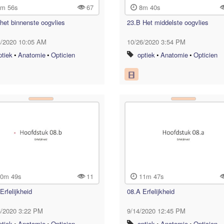
m 56s
67
8m 40s
het binnenste oogvlies
23.B Het middelste oogvlies
3/2020 10:05 AM
10/26/2020 3:54 PM
ptiek
•
Anatomie
•
Opticien
optiek
•
Anatomie
•
Opticien
0m 49s
11
11m 47s
Erfelijkheid
08.A Erfelijkheid
6/2020 3:22 PM
9/14/2020 12:45 PM
ptiek
•
Anatomie
•
Opticien
optiek
•
Anatomie
•
Opticien