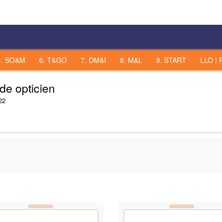
4. SO&M
6. T&GO
7. DM&I
8. M&L
9. START
LLO | 
de opticien
22